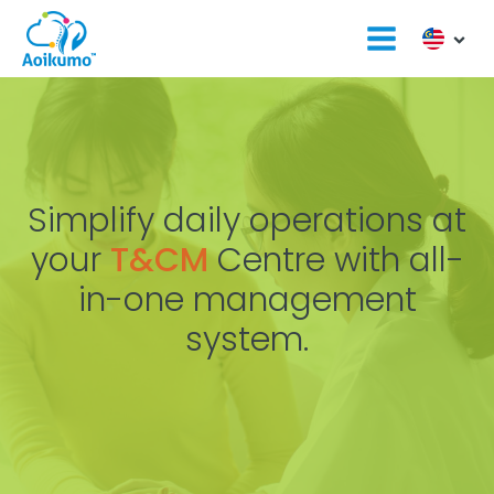
Simplify daily operations at
your
T&CM
Centre with all-
in-one management
system.