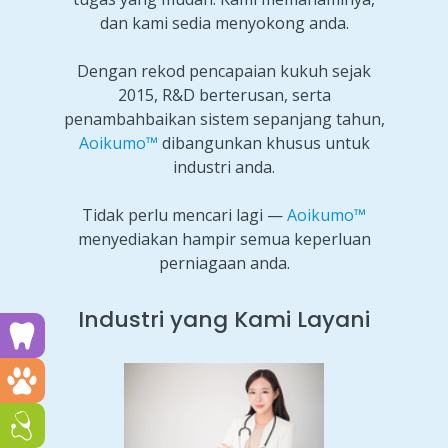
dan kami sedia menyokong anda.
Dengan rekod pencapaian kukuh sejak
2015, R&D berterusan, serta
penambahbaikan sistem sepanjang tahun,
Aoikumo™
dibangunkan khusus untuk
industri anda.
Tidak perlu mencari lagi —
Aoikumo™
menyediakan hampir semua keperluan
perniagaan anda.
Industri yang Kami Layani
Run a dental clinic? Click here!
Run a vet clinic? Click here!
Run a GP or Primary Care clinic? Click here!