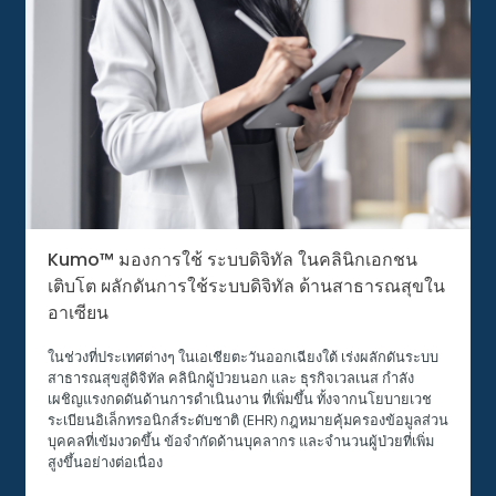
Kumo™ มองการใช้ ระบบดิจิทัล ในคลินิกเอกชน
เติบโต ผลักดันการใช้ระบบดิจิทัล ด้านสาธารณสุขใน
อาเซียน
ในช่วงที่ประเทศต่างๆ ในเอเชียตะวันออกเฉียงใต้ เร่งผลักดันระบบ
สาธารณสุขสู่ดิจิทัล คลินิกผู้ป่วยนอก และ ธุรกิจเวลเนส กำลัง
เผชิญแรงกดดันด้านการดำเนินงาน ที่เพิ่มขึ้น ทั้งจากนโยบายเวช
ระเบียนอิเล็กทรอนิกส์ระดับชาติ (EHR) กฎหมายคุ้มครองข้อมูลส่วน
บุคคลที่เข้มงวดขึ้น ข้อจำกัดด้านบุคลากร และจำนวนผู้ป่วยที่เพิ่ม
สูงขึ้นอย่างต่อเนื่อง