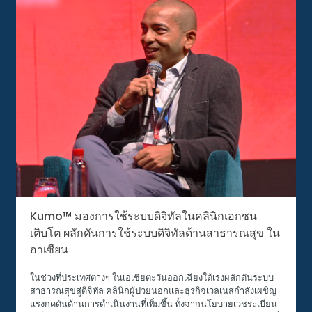
Kumo™ มองการใช้ระบบดิจิทัลในคลินิกเอกชน
เติบโต ผลักดันการใช้ระบบดิจิทัลด้านสาธารณสุข ใน
อาเซียน
ในช่วงที่ประเทศต่างๆ ในเอเชียตะวันออกเฉียงใต้เร่งผลักดันระบบ
สาธารณสุขสู่ดิจิทัล คลินิกผู้ป่วยนอกและธุรกิจเวลเนสกำลังเผชิญ
แรงกดดันด้านการดำเนินงานที่เพิ่มขึ้น ทั้งจากนโยบายเวชระเบียน