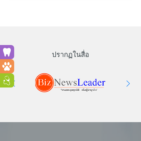
Run a dental clinic? Click here!
ปรากฏในสื่อ
Run a vet clinic? Click here!
Run a GP or Primary Care clinic? Click here!