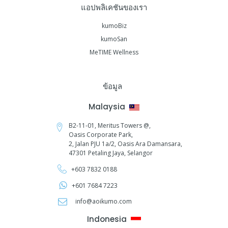
แอปพลิเคชันของเรา
kumoBiz
kumoSan
MeTIME Wellness
ข้อมูล
Malaysia
B2-11-01, Meritus Towers @,
Oasis Corporate Park,
2, Jalan PJU 1a/2,
Oasis Ara Damansara,
47301 Petaling Jaya, Selangor
+603 7832 0188
+601 7684 7223
info@aoikumo.com
Indonesia