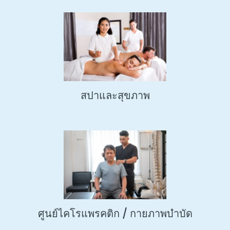
สปาและสุขภาพ
ศูนย์ไคโรแพรคติก / กายภาพบำบัด