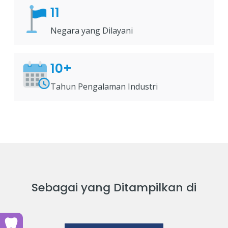
11
Negara yang Dilayani
10+
Tahun Pengalaman Industri
Sebagai yang Ditampilkan di
Run a dental clinic? Click here!