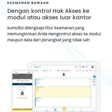
KEAMANAN BAWAAN
Dengan kontrol Hak Akses ke
modul atau akses luar kantor
kumoBiz dilengkapi fitur keamanan yang
memungkinkan Anda mengontrol akses ke modul
maupun data dari perangkat yang tidak sah.