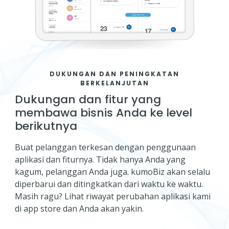
DUKUNGAN DAN PENINGKATAN
BERKELANJUTAN
Dukungan dan fitur yang
membawa bisnis Anda ke level
berikutnya
Buat pelanggan terkesan dengan penggunaan
aplikasi dan fiturnya. Tidak hanya Anda yang
kagum, pelanggan Anda juga. kumoBiz akan selalu
diperbarui dan ditingkatkan dari waktu ke waktu.
Masih ragu? Lihat riwayat perubahan aplikasi kami
di app store dan Anda akan yakin.