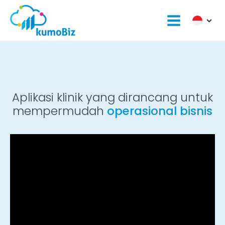
Aplikasi klinik yang dirancang untuk
mempermudah
operasional bisnis