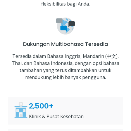
fleksibilitas bagi Anda.
Dukungan Multibahasa Tersedia
Tersedia dalam Bahasa Inggris, Mandarin (中文),
Thai, dan Bahasa Indonesia, dengan opsi bahasa
tambahan yang terus ditambahkan untuk
mendukung lebih banyak pengguna.
2,500+
Klinik & Pusat Kesehatan