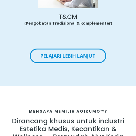
T&CM
(Pengobatan Tradisional & Komplementer)
PELAJARI LEBIH LANJUT
MENGAPA MEMILIH AOIKUMO™?
Dirancang khusus untuk industri
Estetika Medis, Kecantikan &