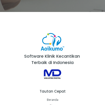
Software Klinik Kecantikan
Terbaik di Indonesia
Tautan Cepat
Beranda