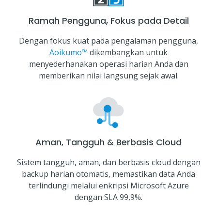
Ramah Pengguna, Fokus pada Detail
Dengan fokus kuat pada pengalaman pengguna,
Aoikumo™
dikembangkan untuk
menyederhanakan operasi harian Anda dan
memberikan nilai langsung sejak awal.
Aman, Tangguh & Berbasis Cloud
Sistem tangguh, aman, dan berbasis cloud dengan
backup harian otomatis, memastikan data Anda
terlindungi melalui enkripsi Microsoft Azure
dengan SLA 99,9%.