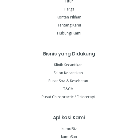
Fitur
Harga
Konten Pilihan
Tentang Kami
Hubungi Kami
Bisnis yang Didukung
Klinik Kecantikan
Salon Kecantikan
Pusat Spa & Kesehatan
T&CM
Pusat Chiropractic / Fisioterapi
Aplikasi Kami
kumoBiz
kumoSan