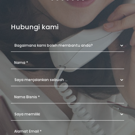
Hubungi kami