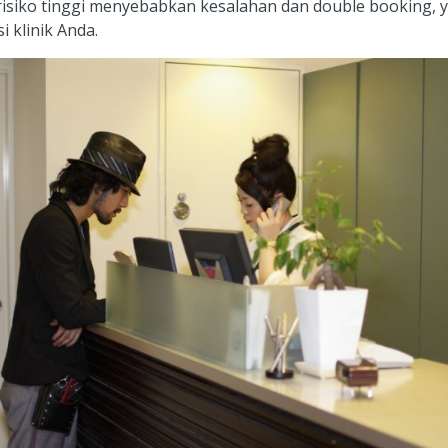
berisiko tinggi menyebabkan kesalahan dan double booking,
 klinik Anda.